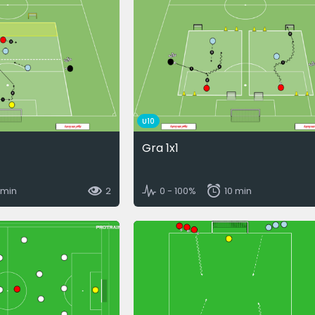
U10
Gra 1x1
 min
2
0 - 100%
10 min