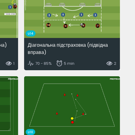
U14
на)
Діагональна підстраховка (підвідна
вправа)
1
70 - 85%
5 min
2
U10