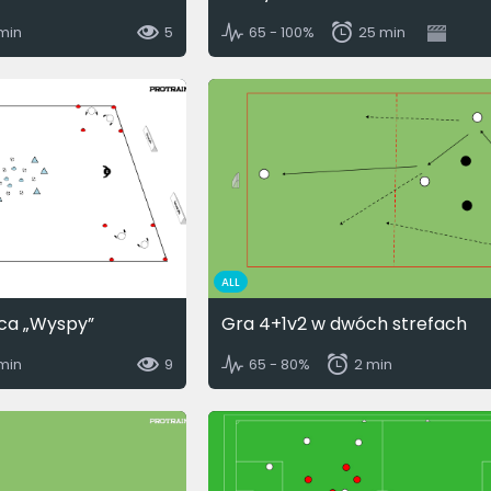
 min
5
65 - 100%
25 min
ALL
ca „Wyspy”
Gra 4+1v2 w dwóch strefach
 min
9
65 - 80%
2 min