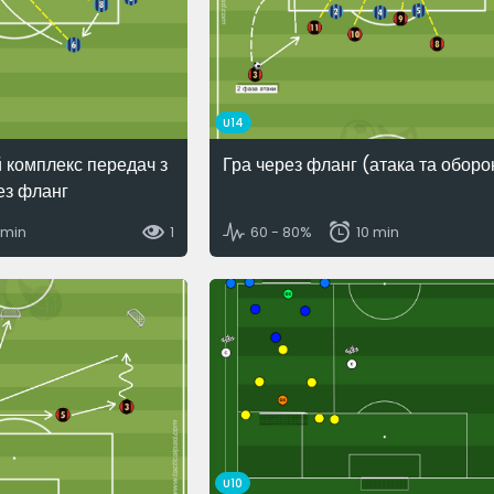
U14
 комплекс передач з
Гра через фланг (атака та оборо
ез фланг
 min
1
60 - 80%
10 min
U10