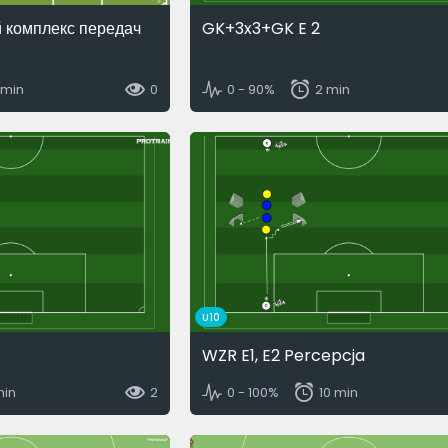
й комплекс передач
GK+3x3+GK E 2
 min
0
0 - 90%
2 min
U10
WZR E1, E2 Percepcja
min
2
0 - 100%
10 min