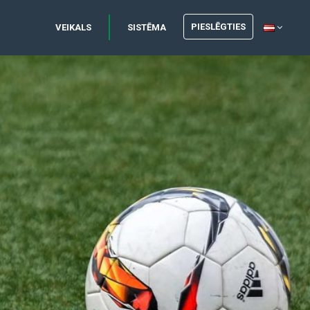
PIESLĒGTIES
VEIKALS
SISTĒMA