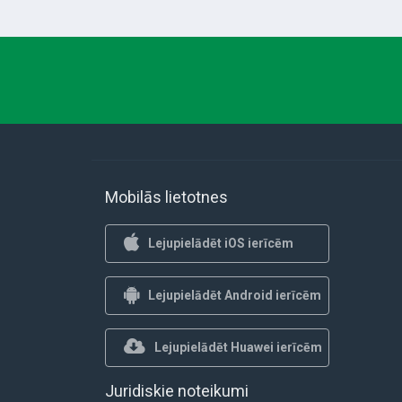
Mobilās lietotnes
Lejupielādēt iOS ierīcēm
Lejupielādēt Android ierīcēm
Lejupielādēt Huawei ierīcēm
Juridiskie noteikumi