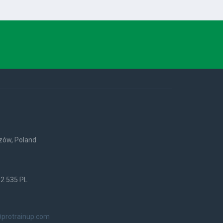
rzów, Poland
52 535 PL
@protrainup.com