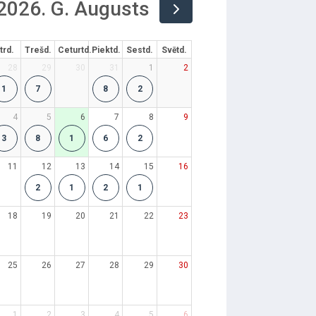
2026. G. Augusts
trd.
Trešd.
Ceturtd.
Piektd.
Sestd.
Svētd.
28
29
30
31
1
2
1
7
8
2
4
5
6
7
8
9
3
8
1
6
2
11
12
13
14
15
16
2
1
2
1
18
19
20
21
22
23
25
26
27
28
29
30
1
2
3
4
5
6