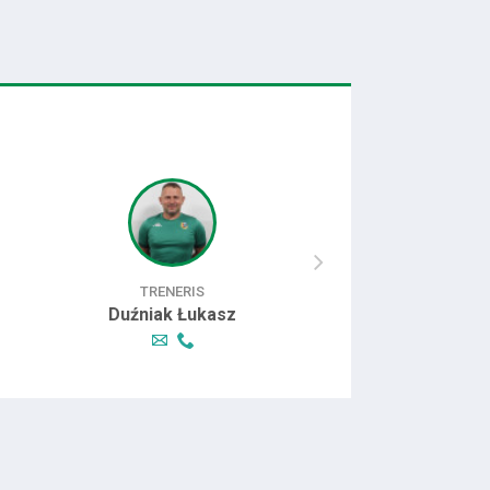
TRENERIS
PREZIDENT
Duźniak Łukasz
Komędera To