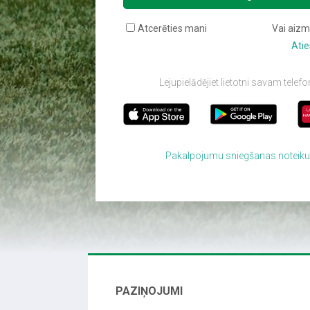
Atcerēties mani
Vai aizm
Atie
Lejupielādējiet lietotni savam tele
Pakalpojumu sniegšanas noteik
PAZIŅOJUMI