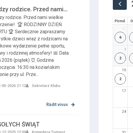
dzy rodzice. Przed nami
kie wydarzenie!&n...
zy rodzice. Przed nami wielkie
Pirmd.
O
rzenie! 🏆 RODZINNY DZIEŃ
27
TU 🏆 Serdecznie zapraszamy
6
stkie dzieci wraz z rodzicami na
tkowe wydarzenie pełne sportu,
3
y i rodzinnej atmosfery! 📅 Data:
2
5.2026 (piątek) ⏰ Godzina
oczęcia: 16:30 na koziańskim
10
onie przy ul. Prze...
2
-05-2026 21:12
Sekretarz Klubu
17
Rādīt visus
24
SOŁYCH ŚWIĄT
-12-2025 12:09
Komędera Tomasz
31