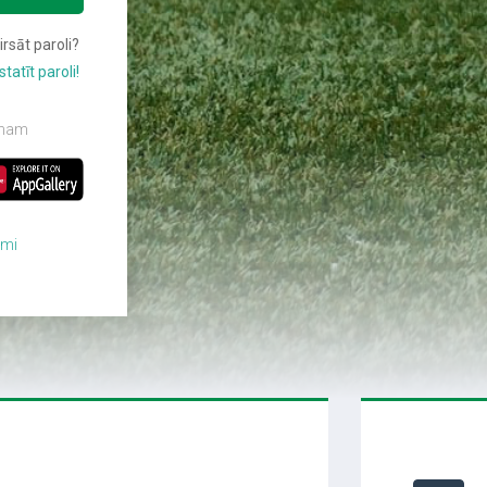
irsāt paroli?
statīt paroli!
fonam
umi