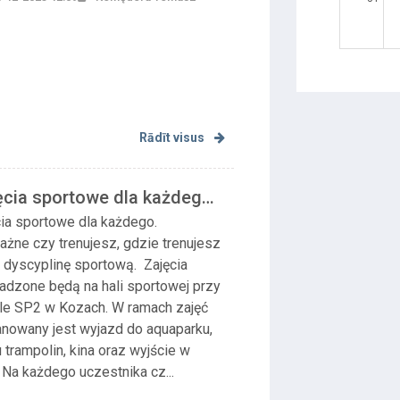
Rādīt visus
ęcia sportowe dla każdego.
ważne czy trenu...
cia sportowe dla każdego.
ażne czy trenujesz, gdzie trenujesz
ą dyscyplinę sportową. Zajęcia
adzone będą na hali sportowej przy
le SP2 w Kozach. W ramach zajęć
anowany jest wyjazd do aquaparku,
 trampolin, kina oraz wyjście w
 Na każdego uczestnika cz...