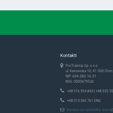
Kontakti
ProTrainUp Sp. z o.o.
ul. Katowicka 10, 41-500 Cho
NIP: 634-282-16-31
KRS: 0000479526
+48 516 954 843 | +48 535 3
+48 513 360 761 ENG
Bizness un sadarbība:
biuro