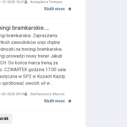
-12-2025 16:01
Komędera Tomasz
Rādīt visus
ningi bramkarskie.
raszamy wszytkich za...
ingi bramkarskie. Zapraszamy
tkich zawodników oraz chętne
niczki na treningi bramkarskie.
ingi prowadzi nowy trener Jakub
CH. Do końca marca trenuj za
o. CZWARTEK godzina 17:00 sala
astyczna w SP2 w Kozach Każdy
 spróbować swoich sił w ...
-03-2025 09:39
Stefanowicz Marcin
Rādīt visus
airāk