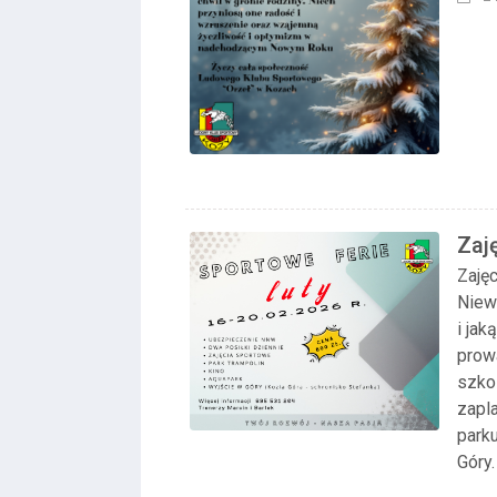
Zaj
Nie
Zaję
Niew
i jak
prow
szko
zapl
parku
Góry.